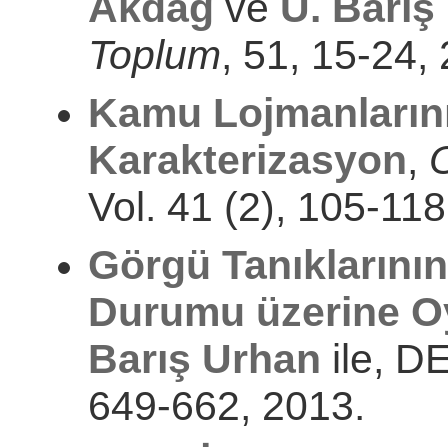
Akdağ
ve
Ü. Barış
Toplum
, 51, 15-24,
Kamu Lojmanlarını
Karakterizasyon
,
Vol. 41 (2), 105-118
Görgü Tanıklarının 
Durumu üzerine Oy
Barış Urhan
ile, D
649-662, 2013.