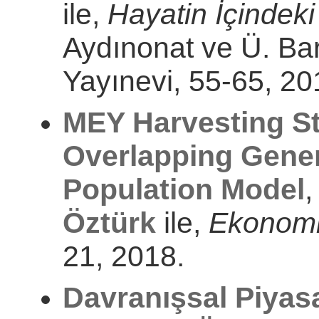
ile,
Hayatin İçindeki 
Aydınonat ve Ü. Barı
Yayınevi, 55-65, 20
MEY Harvesting St
Overlapping Gener
Population Model
Öztürk
ile,
Ekonomi
21, 2018.
Davranışsal Piya