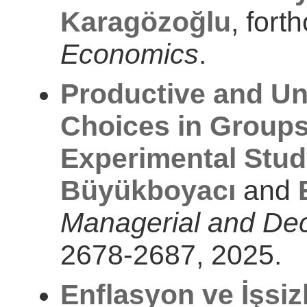
Karagözoğlu
, fort
Economics
.
Productive and Un
Choices in Groups
Experimental Stu
Büyükboyacı
and
Managerial and De
2678-2687, 2025.
Enflasyon ve İşsizl