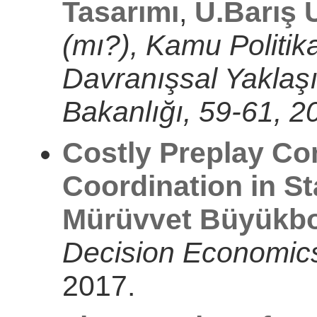
Tasarımı
,
Ü.Barış 
(mı?), Kamu Politik
Davranışsal Yaklaş
Bakanlığı, 59-61, 2
Costly Preplay C
Coordination in 
Mürüvvet Büyükbo
Decision Economic
2017.