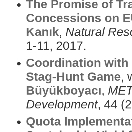
The Promise of Tr
Concessions on E
Kanık
,
Natural Res
1-11, 2017.
Coordination with 
Stag-Hunt Game
, 
Büyükboyacı
,
METU
Development
, 44 (
Quota Implementa