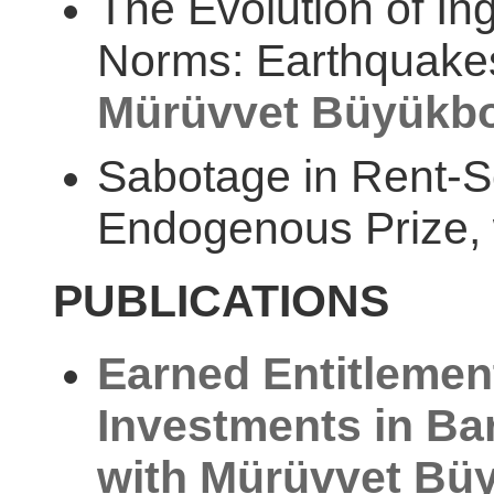
The Evolution of I
Norms: Earthquakes
Mürüvvet Büyükbo
Sabotage in Rent-S
Endogenous Prize,
PUBLICATIONS
Earned Entitlemen
Investments in Ba
with
Mürüvvet Bü