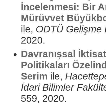
İncelenmesi: Bir 
Mürüvvet Büyükbo
ile,
ODTÜ Gelişme D
2020.
Davranışsal İktisa
Politikaları Özelin
Serim
ile,
Hacettepe
İdari Bilimler Fakült
559, 2020.